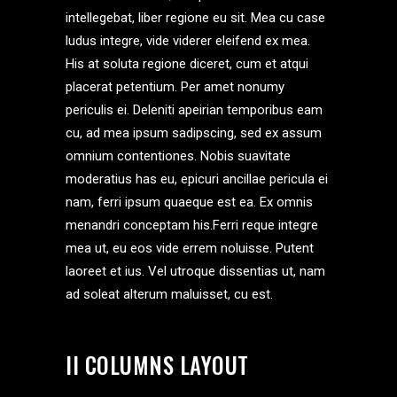
intellegebat, liber regione eu sit. Mea cu case
ludus integre, vide viderer eleifend ex mea.
His at soluta regione diceret, cum et atqui
placerat petentium. Per amet nonumy
periculis ei. Deleniti apeirian temporibus eam
cu, ad mea ipsum sadipscing, sed ex assum
omnium contentiones. Nobis suavitate
moderatius has eu, epicuri ancillae pericula ei
nam, ferri ipsum quaeque est ea. Ex omnis
menandri conceptam his.Ferri reque integre
mea ut, eu eos vide errem noluisse. Putent
laoreet et ius. Vel utroque dissentias ut, nam
ad soleat alterum maluisset, cu est.
II COLUMNS LAYOUT