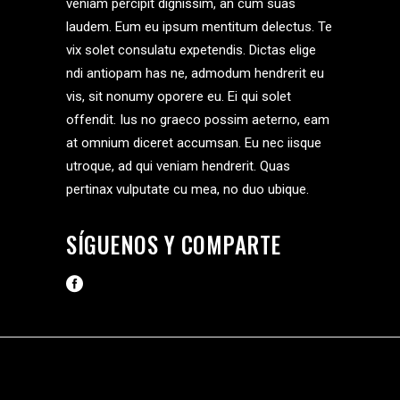
veniam percipit dignissim, an cum suas
laudem. Eum eu ipsum mentitum delectus. Te
vix solet consulatu expetendis. Dictas elige
ndi antiopam has ne, admodum hendrerit eu
vis, sit nonumy oporere eu. Ei qui solet
offendit. Ius no graeco possim aeterno, eam
at omnium diceret accumsan. Eu nec iisque
utroque, ad qui veniam hendrerit. Quas
pertinax vulputate cu mea, no duo ubique.
SÍGUENOS Y COMPARTE