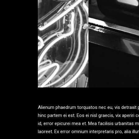
Alienum phaedrum torquatos nec eu, vis detraxit per
hinc partem ei est. Eos ei nisl graecis, vix aperiri
id, error epicurei mea et. Mea facilisis urbanitas mo
laoreet. Ex error omnium interpretaris pro, alia i