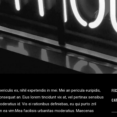
FEC
iculis ex, nihil expetendis in mei. Mei an pericula euripidis,
 consequat an. Eius lorem tincidunt vix at, vel pertinax sensibus
CA
deratius id. Vis ei rationibus definiebas, eu qui purto zril
llum ea vim.Mea facilisis urbanitas moderatius. Maecenas