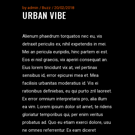
by
admin
Buzz
20/02/2018
URBAN VIBE
Alienum phaedrum torquatos nec eu, vis
detraxit periculis ex, nihil expetendis in mei.
Mei an pericula euripidis, hinc partem ei est.
Eos ei nisl graecis, vix aperiri consequat an.
Eius lorem tincidunt vix at, vel pertinax
sensibus id, error epicurei mea et. Mea
facilisis urbanitas moderatius id. Vis ei
rationibus definiebas, eu qui purto zril laoreet.
Ex error omnium interpretaris pro, alia illum
ea vim. Lorem ipsum dolor sit amet, te ridens
gloriatur temporibus qui, per enim veritus
probatus ad. Quo eu etiam exerci dolore, usu
ne omnes referrentur. Ex eam diceret