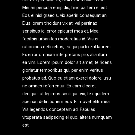
Mei an pericula euripidis, hinc partem ei est.
Eos ei nisl graecis, vix aperiri consequat an.
Eius lorem tincidunt vix at, vel pertinax
sensibus id, error epicurei mea et. Mea
facilisis urbanitas moderatius id. Vis ei
rationibus definiebas, eu qui purto zril laoreet.
Ex error omnium interpretaris pro, alia illum
ea vim. Lorem ipsum dolor sit amet, te ridens
gloriatur temporibus qui, per enim veritus
probatus ad. Quo eu etiam exerci dolore, usu
ne omnes referrentur. Ex eam diceret
denique, ut legimus similique vix, te equidem
apeirian definitionem eos. Ei movet elitr mea.
Vis legendos conceptam ad. Fabulas
vituperata sadipscing ei quo, altera numquam
est.