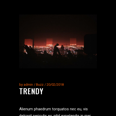
by
admin
Buzz
20/02/2018
TRENDY
Alienum phaedrum torquatos nec eu, vis
detraxit periculis ex, nihil expetendis in mei.