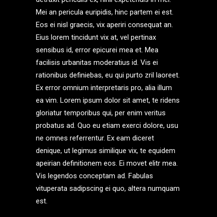
Mei an pericula euripidis, hinc partem ei est.
Eos ei nisl graecis, vix aperiri consequat an.
Eius lorem tincidunt vix at, vel pertinax
sensibus id, error epicurei mea et. Mea
facilisis urbanitas moderatius id. Vis ei
rationibus definiebas, eu qui purto zril laoreet.
Ex error omnium interpretaris pro, alia illum
ea vim. Lorem ipsum dolor sit amet, te ridens
gloriatur temporibus qui, per enim veritus
probatus ad. Quo eu etiam exerci dolore, usu
ne omnes referrentur. Ex eam diceret
denique, ut legimus similique vix, te equidem
apeirian definitionem eos. Ei movet elitr mea.
Vis legendos conceptam ad. Fabulas
vituperata sadipscing ei quo, altera numquam
est.