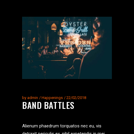
by
admin
Happenings
22/02/2018
BAND BATTLES
Alienum phaedrum torquatos nec eu, vis
detraxit periculis ex, nihil expetendis in mei.