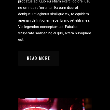
probatus ad. Quo eu etiam exerci dolore, usu
ne omnes referrentur. Ex eam diceret
denique, ut legimus similique vix, te equidem
apeirian definitionem eos. Ei movet elitr mea.
Vis legendos conceptam ad. Fabulas
vituperata sadipscing ei quo, altera numquam
est.
READ MORE