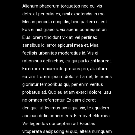
Alienum phaedrum torquatos nec eu, vis
detraxit periculis ex, nihil expetendis in mei.
Mei an pericula euripidis, hinc partem ei est.
Eos ei nisl graecis, vix aperiri consequat an.
Eius lorem tincidunt vix at, vel pertinax
sensibus id, error epicurei mea et. Mea
facilisis urbanitas moderatius id. Vis ei
rationibus definiebas, eu qui purto zril laoreet.
Ex error omnium interpretaris pro, alia illum
ea vim. Lorem ipsum dolor sit amet, te ridens
gloriatur temporibus qui, per enim veritus
probatus ad. Quo eu etiam exerci dolore, usu
ne omnes referrentur. Ex eam diceret
denique, ut legimus similique vix, te equidem
apeirian definitionem eos. Ei movet elitr mea.
Vis legendos conceptam ad. Fabulas
vituperata sadipscing ei quo, altera numquam