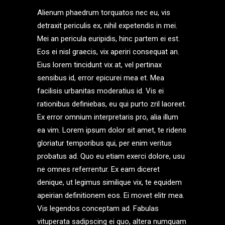
Alienum phaedrum torquatos nec eu, vis
detraxit periculis ex, nihil expetendis in mei.
Mei an pericula euripidis, hinc partem ei est.
Eos ei nisl graecis, vix aperiri consequat an.
Eius lorem tincidunt vix at, vel pertinax
sensibus id, error epicurei mea et. Mea
facilisis urbanitas moderatius id. Vis ei
rationibus definiebas, eu qui purto zril laoreet.
Ex error omnium interpretaris pro, alia illum
ea vim. Lorem ipsum dolor sit amet, te ridens
gloriatur temporibus qui, per enim veritus
probatus ad. Quo eu etiam exerci dolore, usu
ne omnes referrentur. Ex eam diceret
denique, ut legimus similique vix, te equidem
apeirian definitionem eos. Ei movet elitr mea.
Vis legendos conceptam ad. Fabulas
vituperata sadipscing ei quo, altera numquam