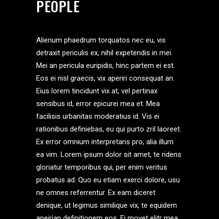
PEOPLE
Alienum phaedrum torquatos nec eu, vis
detraxit periculis ex, nihil expetendis in mei.
Mei an pericula euripidis, hinc partem ei est.
Eos ei nisl graecis, vix aperiri consequat an.
Eius lorem tincidunt vix at, vel pertinax
sensibus id, error epicurei mea et. Mea
facilisis urbanitas moderatius id. Vis ei
rationibus definiebas, eu qui purto zril laoreet.
Ex error omnium interpretaris pro, alia illum
ea vim. Lorem ipsum dolor sit amet, te ridens
gloriatur temporibus qui, per enim veritus
probatus ad. Quo eu etiam exerci dolore, usu
ne omnes referrentur. Ex eam diceret
denique, ut legimus similique vix, te equidem
apeirian definitionem eos. Ei movet elitr mea.