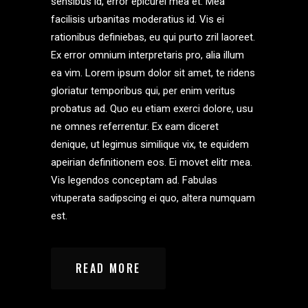
sensibus id, error epicurei mea et. Mea
facilisis urbanitas moderatius id. Vis ei
rationibus definiebas, eu qui purto zril laoreet.
Ex error omnium interpretaris pro, alia illum
ea vim. Lorem ipsum dolor sit amet, te ridens
gloriatur temporibus qui, per enim veritus
probatus ad. Quo eu etiam exerci dolore, usu
ne omnes referrentur. Ex eam diceret
denique, ut legimus similique vix, te equidem
apeirian definitionem eos. Ei movet elitr mea.
Vis legendos conceptam ad. Fabulas
vituperata sadipscing ei quo, altera numquam
est.
READ MORE