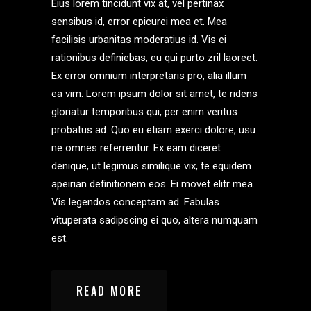
Eius lorem tincidunt vix at, vel pertinax
sensibus id, error epicurei mea et. Mea
facilisis urbanitas moderatius id. Vis ei
rationibus definiebas, eu qui purto zril laoreet.
Ex error omnium interpretaris pro, alia illum
ea vim. Lorem ipsum dolor sit amet, te ridens
gloriatur temporibus qui, per enim veritus
probatus ad. Quo eu etiam exerci dolore, usu
ne omnes referrentur. Ex eam diceret
denique, ut legimus similique vix, te equidem
apeirian definitionem eos. Ei movet elitr mea.
Vis legendos conceptam ad. Fabulas
vituperata sadipscing ei quo, altera numquam
est.
READ MORE