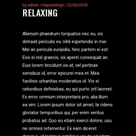
by
admin
Happenings
22/02/2018
RELAXING
Alienum phaedrum torquatos nec eu, vis
detraxit periculis ex, nihil expetendis in mei.
Mei an pericula euripidis, hinc partem ei est.
Eos ei nisl graecis, vix aperiri consequat an.
Eius lorem tincidunt vix at, vel pertinax
sensibus id, error epicurei mea et. Mea
facilisis urbanitas moderatius id. Vis ei
rationibus definiebas, eu qui purto zril laoreet.
Ex error omnium interpretaris pro, alia illum
ea vim. Lorem ipsum dolor sit amet, te ridens
gloriatur temporibus qui, per enim veritus
probatus ad. Quo eu etiam exerci dolore, usu
ne omnes referrentur. Ex eam diceret