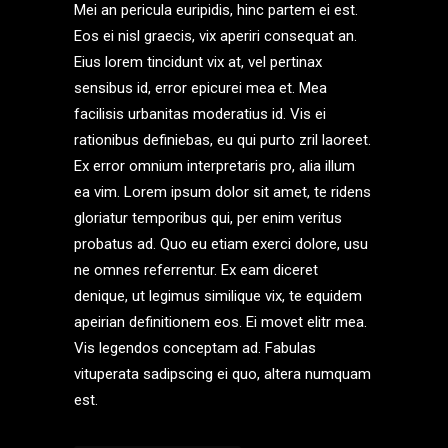
Mei an pericula euripidis, hinc partem ei est.
Eos ei nisl graecis, vix aperiri consequat an.
Eius lorem tincidunt vix at, vel pertinax
sensibus id, error epicurei mea et. Mea
facilisis urbanitas moderatius id. Vis ei
rationibus definiebas, eu qui purto zril laoreet.
Ex error omnium interpretaris pro, alia illum
ea vim. Lorem ipsum dolor sit amet, te ridens
gloriatur temporibus qui, per enim veritus
probatus ad. Quo eu etiam exerci dolore, usu
ne omnes referrentur. Ex eam diceret
denique, ut legimus similique vix, te equidem
apeirian definitionem eos. Ei movet elitr mea.
Vis legendos conceptam ad. Fabulas
vituperata sadipscing ei quo, altera numquam
est.