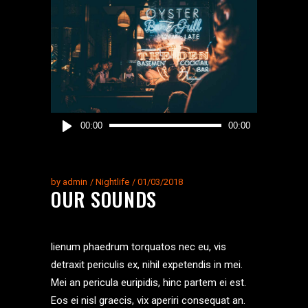
Reproductor
00:00
00:00
de
audio
by
admin
Nightlife
01/03/2018
OUR SOUNDS
lienum phaedrum torquatos nec eu, vis
detraxit periculis ex, nihil expetendis in mei.
Mei an pericula euripidis, hinc partem ei est.
Eos ei nisl graecis, vix aperiri consequat an.