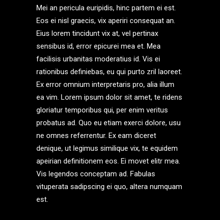
Mei an pericula euripidis, hinc partem ei est.
Eos ei nisl graecis, vix aperiri consequat an.
Eius lorem tincidunt vix at, vel pertinax
sensibus id, error epicurei mea et. Mea
facilisis urbanitas moderatius id. Vis ei
rationibus definiebas, eu qui purto zril laoreet.
Ex error omnium interpretaris pro, alia illum
ea vim. Lorem ipsum dolor sit amet, te ridens
gloriatur temporibus qui, per enim veritus
probatus ad. Quo eu etiam exerci dolore, usu
ne omnes referrentur. Ex eam diceret
denique, ut legimus similique vix, te equidem
apeirian definitionem eos. Ei movet elitr mea.
Vis legendos conceptam ad. Fabulas
vituperata sadipscing ei quo, altera numquam
est.