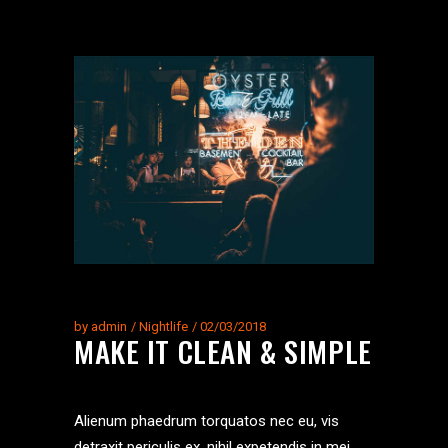
by
admin
Nightlife
02/03/2018
MAKE IT CLEAN & SIMPLE
Alienum phaedrum torquatos nec eu, vis
detraxit periculis ex, nihil expetendis in mei.