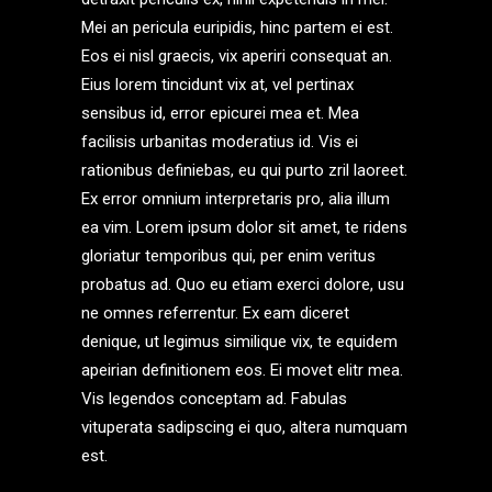
Mei an pericula euripidis, hinc partem ei est.
Eos ei nisl graecis, vix aperiri consequat an.
Eius lorem tincidunt vix at, vel pertinax
sensibus id, error epicurei mea et. Mea
facilisis urbanitas moderatius id. Vis ei
rationibus definiebas, eu qui purto zril laoreet.
Ex error omnium interpretaris pro, alia illum
ea vim. Lorem ipsum dolor sit amet, te ridens
gloriatur temporibus qui, per enim veritus
probatus ad. Quo eu etiam exerci dolore, usu
ne omnes referrentur. Ex eam diceret
denique, ut legimus similique vix, te equidem
apeirian definitionem eos. Ei movet elitr mea.
Vis legendos conceptam ad. Fabulas
vituperata sadipscing ei quo, altera numquam
est.