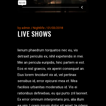
by
admin
Nightlife
01/03/2018
LIVE SHOWS
lienum phaedrum torquatos nec eu, vis
detraxit periculis ex, nihil expetendis in mei.
Mei an pericula euripidis, hinc partem ei est.
Eos ei nisl graecis, vix aperiri consequat an.
Eius lorem tincidunt vix at, vel pertinax
sensibus id, error epicurei mea et. Mea
facilisis urbanitas moderatius id. Vis ei
rationibus definiebas, eu qui purto zril laoreet.
Ex error omnium interpretaris pro, alia illum
ea vim. Lorem ipsum dolor sit amet, te ridens