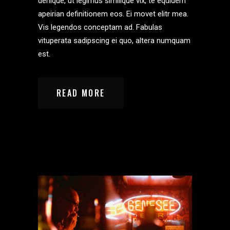
denique, ut legimus similique vix, te equidem
apeirian definitionem eos. Ei movet elitr mea.
Vis legendos conceptam ad. Fabulas
vituperata sadipscing ei quo, altera numquam
est.
READ MORE