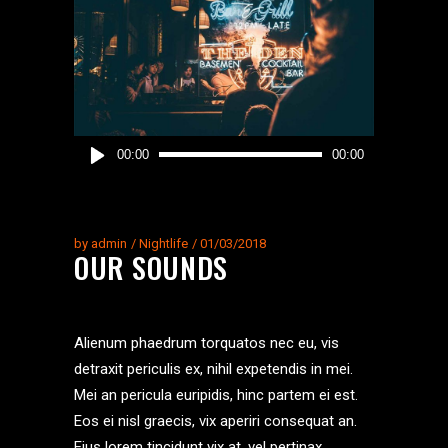
Reproductor
00:00
00:00
de
audio
by
admin
Nightlife
01/03/2018
OUR SOUNDS
Alienum phaedrum torquatos nec eu, vis
detraxit periculis ex, nihil expetendis in mei.
Mei an pericula euripidis, hinc partem ei est.
Eos ei nisl graecis, vix aperiri consequat an.
Eius lorem tincidunt vix at, vel pertinax